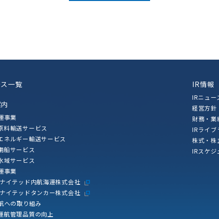
ース一覧
IR情報
IRニュー
案内
経営方針
運事業
財務・業
原料輸送サービス
IRライ
エネルギー輸送サービス
株式・株
期船サービス
IRスケジ
水域サービス
運事業
ユナイテッド内航海運株式会社
ユナイテッドタンカー株式会社
航への取り組み
運航管理品質の向上