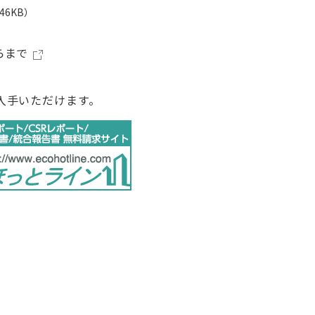
546KB）
らまで
入手いただけます。