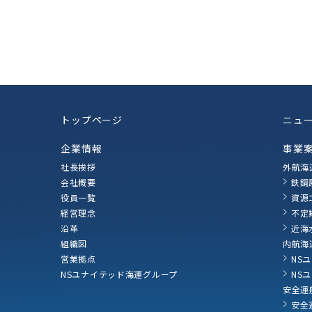
トップページ
ニュ
企業情報
事業
社長挨拶
外航海
会社概要
鉄鋼
役員一覧
資源
経営理念
不定
沿革
近海
組織図
内航海
営業拠点
NS
NSユナイテッド海運グループ
NS
安全運
安全